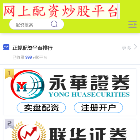
正规配资平台排行
更多
已收录
999
+家平台