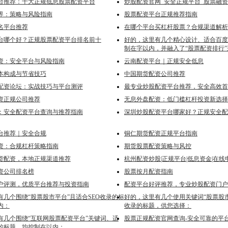
台推荐：十大正规低息股票配资平台
炒股配资官网_安全正规平台_股票融
界：策略与风险指南
股票配资平台正规推荐指南
名平台推荐
在哪个平台买杠杆股票？合规渠道解析
台哪个好？正规股票配资平台排名前十
好的，这里有几个精心设计、适合百度
制在字以内，并融入了“股票配资排行
资：安全平台与风险指南
云南配资平台｜正规安全低息
本构成与节省技巧
中国期货配资公司推荐
配资论坛：实战技巧与平台测评
最专业炒股配资平台推荐，安全高效首
资正规公司推荐
无息外盘配资：低门槛杠杆投资新选择
：安全配资平台查询与推荐指南
深圳炒股配资平台哪家好？正规安全配
台推荐｜安全合规
铜仁期货配资正规平台指南
资：合规杠杆策略指南
期货股票配资策略与风控
货配资，本地正规渠道推荐
杭州配资炒股|正规平台|低息资金|在线
资公司排名榜
股票按月配资指南
户评测，优质平台推荐与投资指南
配资平台好评推荐，专业炒股配资门户
有几个围绕“股票股市平台”且适合SEO收录的标
好的，这里有几个使用关键词“股票股市
内：
收录的标题，供您选择：
有几个围绕“互联网股票配资平台”关键词、适
股票正规配资官网查询-安全可靠的平
的标题，均控制在以内：