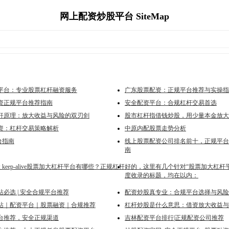
网上配资炒股平台 SiteMap
平台：专业股票杠杆融资服务
广东股票配资：正规平台推荐与实操指
资正规平台推荐指南
安全配资平台：合规杠杆交易首选
杆原理：放大收益与风险的双刃剑
股市杠杆指借钱炒股，用少量本金放大
资：杠杆交易策略解析
中原内配股票走势分析
台指南
线上股票配资公司排名前十，正规平台
南
msg:: keep-alive股票加大杠杆平台有哪些？正规杠杆
好的，这里有几个针对“股票加大杠杆
度收录的标题，均在以内：
必选 | 安全合规平台推荐
配资炒股真专业：合规平台选择与风险
站｜配资平台｜股票融资｜合规推荐
杠杆炒股是什么意思：借资放大收益与
台推荐，安全正规渠道
吉林配资平台排行|正规配资公司推荐