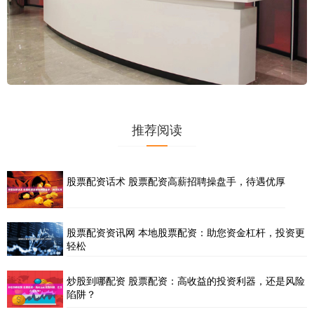
推荐阅读
股票配资话术 股票配资高薪招聘操盘手，待遇优厚
股票配资资讯网 本地股票配资：助您资金杠杆，投资更
轻松
炒股到哪配资 股票配资：高收益的投资利器，还是风险
陷阱？