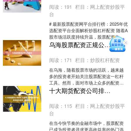
阅读：
191
栏目：
网上配资炒股平
台
# 最新股票配资网平台排行榜：2025年优
选配资平台全面解析炒股杠杆配资 随着A
股市场活跃度持续升温，股票配资作为
一种放大资金杠杆的工具，正受到越来
乌海股票配资正规公司推荐
越多投资者的....
阅读：
171
栏目：
炒股杠杆配资
在乌海，随着股票市场的活跃，越来越
多的投资者开始关注股票配资这一杠杆
工具。然而，面对市场上众多的配资公
司，如何甄别正规平台、避免踩雷配资
十大期货配资公司排名 正规网上股票配资平台，助您轻松投资，稳健获利
炒股开户，成为投资者最关....
阅读：
115
栏目：
网上配资炒股平
台
在当今快节奏的金融市场中，股票配资
已成为投资者寻求更高收益率的热门选