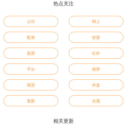
热点关注
公司
网上
配资
炒股
股票
杠杆
平台
推荐
期货
外盘
最新
合规
相关更新