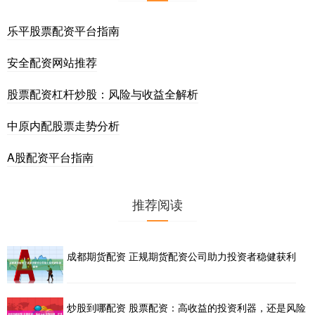
乐平股票配资平台指南
安全配资网站推荐
股票配资杠杆炒股：风险与收益全解析
中原内配股票走势分析
A股配资平台指南
推荐阅读
成都期货配资 正规期货配资公司助力投资者稳健获利
炒股到哪配资 股票配资：高收益的投资利器，还是风险