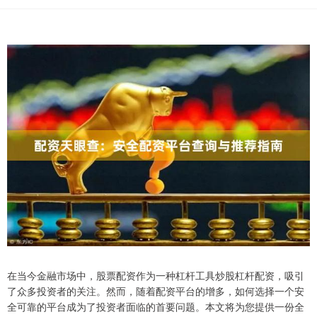
在当今金融市场中，股票配资作为一种杠杆工具炒股杠杆配资，吸引
了众多投资者的关注。然而，随着配资平台的增多，如何选择一个安
全可靠的平台成为了投资者面临的首要问题。本文将为您提供一份全