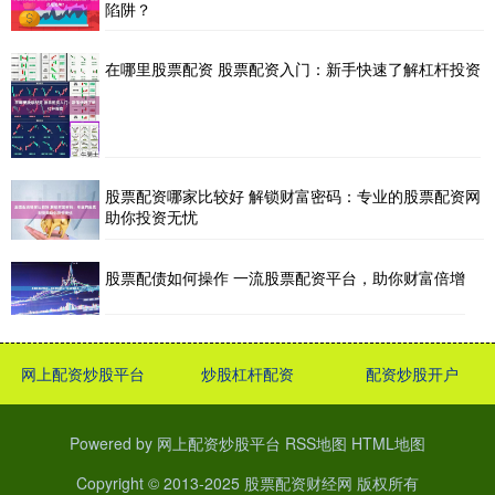
陷阱？
在哪里股票配资 股票配资入门：新手快速了解杠杆投资
股票配资哪家比较好 解锁财富密码：专业的股票配资网
助你投资无忧
股票配债如何操作 一流股票配资平台，助你财富倍增
网上配资炒股平台
炒股杠杆配资
配资炒股开户
Powered by
网上配资炒股平台
RSS地图
HTML地图
Copyright
© 2013-2025
股票配资财经网
版权所有