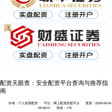
配资天眼查：安全配资平台查询与推荐指
南
作者：个人股票配资
平台：网上配资炒股平台
更新：2026-06-04
09:58:01
阅读：178