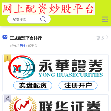
正规配资平台排行
更多
已收录
999
+家平台