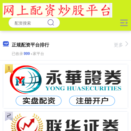
正规配资平台排行
更多
已收录
999
+家平台