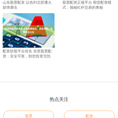
山东股票配资 以色列北部遭火
股票配资正规平台 期货配资模
箭弹袭击
式：揭秘杠杆交易的奥秘
配资炒股平台排名 东营股票配
资：安全可靠，助您投资无忧
热点关注
股票
配资