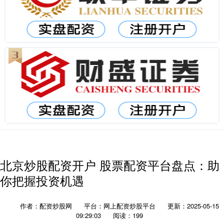
北京炒股配资开户 股票配资平台盘点：助
你把握投资机遇
作者：配资炒股网
平台：网上配资炒股平台
更新：2025-05-15
09:29:03
阅读：199