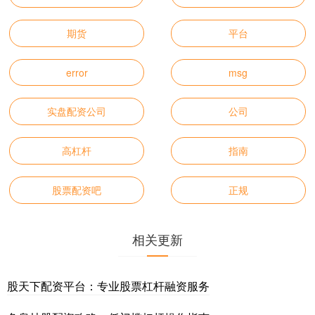
期货
平台
error
msg
实盘配资公司
公司
高杠杆
指南
股票配资吧
正规
相关更新
股天下配资平台：专业股票杠杆融资服务