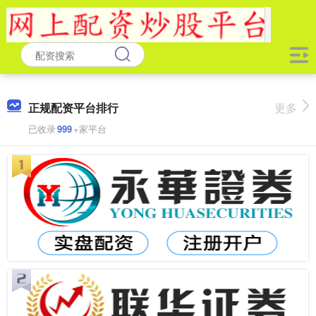
正规配资平台排行
更多
已收录
999
+家平台