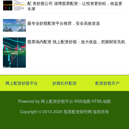
配 资炒股公司 淄博股票配资：让投资更轻松，收益更
丰厚
最专业炒股配资平台推荐，安全高效首选
股票场内配资 线上配资炒股：放大收益，把握财富先机
网上配资炒股平台
炒股杠杆配资
配资炒股开户
Powered by
网上配资炒股平台
RSS地图
HTML地图
Copyright
© 2013-2025
股票配资财经网
版权所有