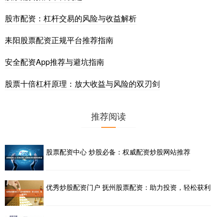
股市配资：杠杆交易的风险与收益解析
耒阳股票配资正规平台推荐指南
安全配资App推荐与避坑指南
股票十倍杠杆原理：放大收益与风险的双刃剑
推荐阅读
股票配资中心 炒股必备：权威配资炒股网站推荐
优秀炒股配资门户 抚州股票配资：助力投资，轻松获利