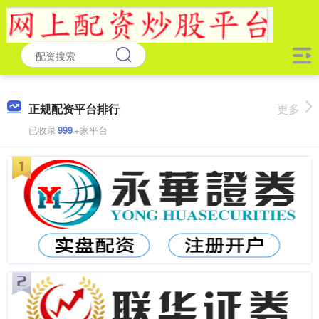
正规配资平台排行
更多
已收录
999
+家平台