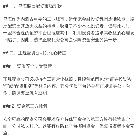
## 一、乌海股票配资市场现状
乌海作为内蒙古重要的工业城市，近年来金融投资氛围逐渐浓厚。股
票配资因其放大收益的特点，吸引了不少本地投资者。但与此同时，
一些不合规的配资平台也混迹其中，利用投资者追求高收益的心理设
下陷阱。因此，选择正规配资公司是保障资金安全的第一步。
## 二、正规配资公司的核心特征
### 1. 资质齐全，受监管
正规配资公司必须持有工商营业执照，且经营范围包含“证券投资咨
询”或“配资服务”等相关内容。部分优质平台还会与正规证券公司合
作，确保资金流向透明。
### 2. 资金第三方托管
安全可靠的配资公司会要求客户将保证金存入第三方银行托管账户，
而非公司私人账户。这能有效防止平台挪用资金，保障投资者本金安
全。